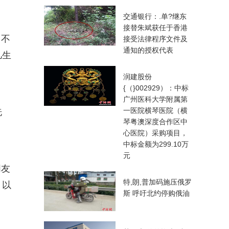
交通银行：.单?继东
接替朱斌获任于香港
了不
接受法律程序文件及
通知的授权代表
凡生
润建股份
{（}002929）：中标
广州医科大学附属第
一医院横琴医院（横
洗
琴粤澳深度合作区中
心医院）采购项目，
中标金额为299.10万
元
朋友
特,朗,普加码施压俄罗
，以
斯 呼吁北约停购俄油