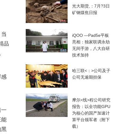
光大期货,：7月?3日
矿钢煤焦日报
。当
iQOO —Pad5e平板
亮相：独家联调永劫
精品
无间手游，八大自研
。
技术加持
哈三联<：>公司及子
鲜感
公司无逾期担保
摩尔<线>程公司研究
报告：以全功能GPU
着一
为核心的国产加速计
正能
算平台领军者（附下
载）
的黑