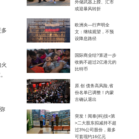
外储武器上膛、汇市
或迎暴风转折
欧洲央—行声明全
更多
文：继续观望，不预
设降息路径
国际商业结?算进一步
收购不超过2亿港元的
的火
比特币
在。
原.创 债务高风险,省
份名单已调整！内蒙
古确认退出
弥
突发！闻泰{科}技<第
>二大股东拟减持不超
过3%公司股份，最多
可套现约16亿元