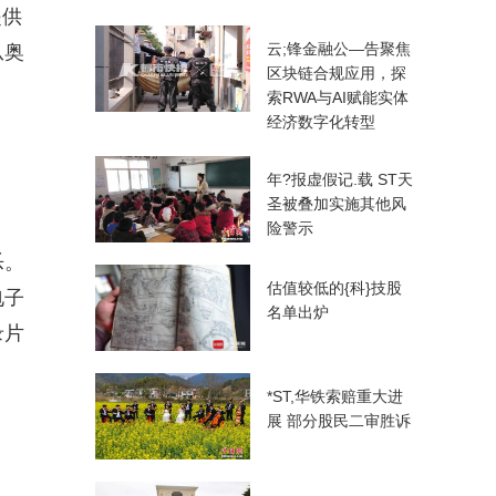
提供
云;锋金融公—告聚焦
从奥
区块链合规应用，探
索RWA与AI赋能实体
经济数字化转型
年?报虚假记.载 ST天
圣被叠加实施其他风
险警示
乐。
估值较低的{科}技股
电子
名单出炉
录片
*ST,华铁索赔重大进
展 部分股民二审胜诉