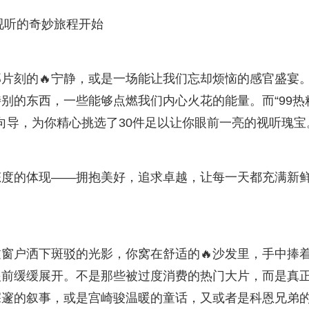
视听的奇妙旅程开始
那片刻的🔥宁静，或是一场能让我们忘却烦恼的感官盛宴
别的东西，一些能够点燃我们内心火花的能量。而“99热
的向导，为你精心挑选了30件足以让你眼前一亮的视听瑰宝
态度的体现——拥抱美好，追求卓越，让每一天都充满新
窗户洒下斑驳的光影，你窝在舒适的🔥沙发里，手中捧
眼前缓缓展开。不是那些被过度消费的热门大片，而是真
深邃的叙事，或是宫崎骏温暖的童话，又或者是科恩兄弟