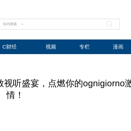
站内搜索
C财经
视频
专栏
漫画
视听盛宴，点燃你的ognigiorno
情！