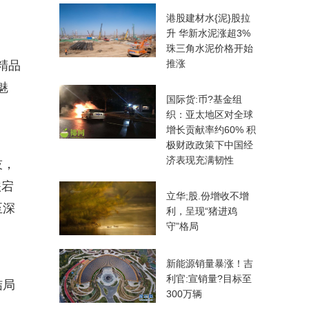
港股建材水{泥}股拉
升 华新水泥涨超3%
珠三角水泥价格开始
推涨
精品
魅
国际货:币?基金组
织：亚太地区对全球
增长贡献率约60% 积
极财政政策下中国经
济表现充满韧性
技，
跌宕
立华;股.份增收不增
至深
利，呈现“猪进鸡
守”格局
新能源销量暴涨！吉
利官:宣销量?目标至
结局
300万辆