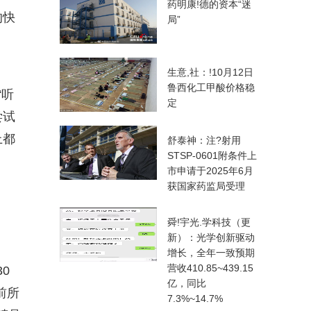
药明康!德的资本“迷
的快
局”
生意,社：!10月12日
鲁西化工甲酸价格稳
“听
定
尝试
上都
舒泰神：注?射用
STSP-0601附条件上
市申请于2025年6月
获国家药监局受理
舜!宇光.学科技（更
新）：光学创新驱动
增长，全年一致预期
营收410.85~439.15
0
亿，同比
前所
7.3%~14.7%