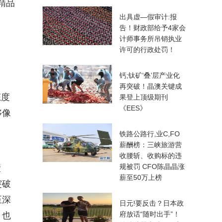
精品
出具虚—假审计:报
告！财政部给予4家会
计师事务所吊销执业
许可的行政处罚！
钙;钛矿‘叠’层产业化
再突破！晶澳关键成
态度
果登上顶级期刊
《EES》
够像
铁路公路行,业C,FO
薪酬榜：三峡旅游营
收腰斩、收购标的违
规被罚 CFO陈晶晶涨
壁
薪至50万上榜
突破
至深
日元!要反击？日本政
府放话“随时出手”！
；也