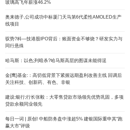
玻璃高飞年薪涨46.2%
奥来德子,公司成功中标厦门天马第6代柔性AMOLED生产
线项目
驭势?科—技港股IPO背后：账面资金不够烧？研发实力与
同行悬殊
哈马斯：以色;列暗杀?哈马斯高层的图谋未能得逞
金{鹰}基金:：高切低背景下紧握远期盈利改善主线 回调后
关注科技、创新药、有色、非银
建设;银行;行长张毅：大零售贷款市场领先优势巩固，多项
贷款余额同业领先
每日一词 | 原创! 中船防务盘中涨超5% 建银国际重申其“跑
赢大市”评级