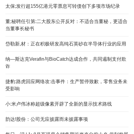
太保;发行超155亿港元零票息可转债创下多项市场纪录
董;秘聘任引第:二大股东公开反对：不适合当董秘，更适合
当董事长秘书
岱勒新,材：正在积极研发高纯石英砂在半导体行业的应用
纳—斯达克Verafin与BioCatch达成合作，共同遏制支付欺
诈
捷豹:路虎回应网络攻:击事件：生产暂停致歉，零售业务未
受影响
小:米卢伟冰称超级像素开辟了全新的显示技术路线
韵达!股份：公司无应披露而未披露事项