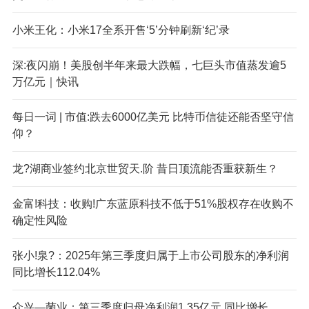
小米王化：小米17全系开售‘5’分钟刷新‘纪’录
深:夜闪崩！美股创半年来最大跌幅，七巨头市值蒸发逾5
万亿元｜快讯
每日一词 | 市值:跌去6000亿美元 比特币信徒还能否坚守信
仰？
龙?湖商业签约北京世贸天.阶 昔日顶流能否重获新生？
金富!科技：收购!广东蓝原科技不低于51%股权存在收购不
确定性风险
张小!泉?：2025年第三季度归属于上市公司股东的净利润
同比增长112.04%
众兴—菌业：第三季度归母净利润1.35亿元 同比增长