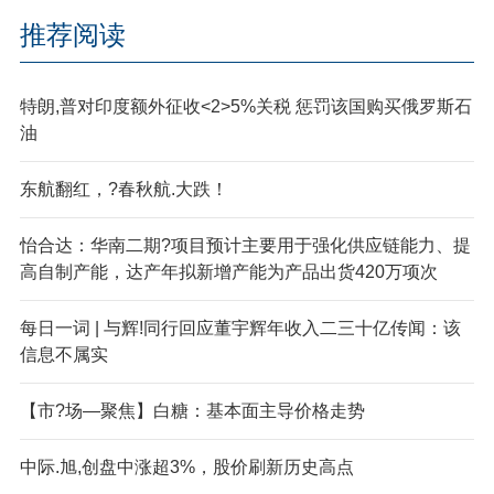
推荐阅读
特朗,普对印度额外征收<2>5%关税 惩罚该国购买俄罗斯石
油
东航翻红，?春秋航.大跌！
怡合达：华南二期?项目预计主要用于强化供应链能力、提
高自制产能，达产年拟新增产能为产品出货420万项次
每日一词 | 与辉!同行回应董宇辉年收入二三十亿传闻：该
信息不属实
【市?场—聚焦】白糖：基本面主导价格走势
中际.旭,创盘中涨超3%，股价刷新历史高点