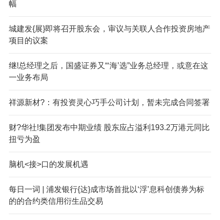
幅
城建发{展}即将召开股东会，审议与关联人合作投资房地产
项目的议案
继!总经理之后，国盛证券又“‘海’选”业务总经理，或意在这
一业务布局
祥源新材?：有投资灵心巧手公司计划，暂未完成合同签署
财?华社!集团发布中期业绩 股东应占溢利193.2万港元同比
扭亏为盈
脑机<接>口的发展机遇
每日一词 | 浦发银行{达}成市场首批以‘浮’息科创债券为标
的的合约类信用衍生品交易