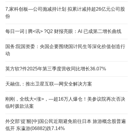
7,家科创板—公司抛减持计划 拟累计减持超26亿元公司股
份
每日一词 | 腾<讯> ?Q2 财报亮眼：AI 已成第二增长曲线
国务:院国资委：央国企要围绕国计民生等深化价值创造行
动
英方软?件2025年第三季度营收同比增长36.07%
天融信,：推出卫星互联—网安全解决方案
刚刚，全线大<涨>，—超16万人爆仓！美参议院再次否决
临时拨款法案
外交部‘提’醒{中}国公民近期避免前往日本 旅游概念股普遍
低开 东瀛游(06882)跌7.14%