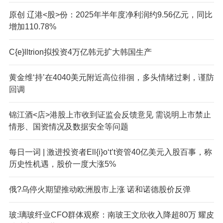
原创 辽港<股>份：2025年半年度净利润约9.56亿元，同比
增加110.78%
C{e}lltrion拟投资4万亿韩元扩大韩国生产
黄金维‘持’在4040美元附近高位徘徊，多头情绪过剩，谨防
回调
锦江酒<店>港股上市收到证监会反馈意见 需说明上市禁止
情形、国资情况及数据安全等问题
每日一词 | 激进投资者Ell{i}o‘t’t资管40亿美元入股百事，称
历史性机遇，股价一度大涨5%
俄?乌停火期望推动欧洲股市上涨 诺和诺德股价反弹
玻:璃玻纤业CFO群体观察：南玻王文欣收入降超80万 耀皮