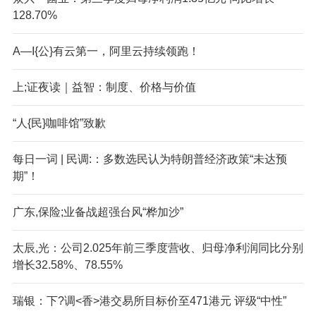
128.70%
A—I{公}有云第一，阿里云持续领跑！
上;证夜读｜益智：制度、价格与价值
“人{民}咖啡馆”致歉
每日一词 | 民调:：多数选民认为特朗普经济政策“未达预
期”！
广东,保险;业备战超强台风“桦加沙”
太辰,光：公司2.025年前三季度营收、归母净利润同比分别
增长32.58%、78.55%
瑞银：下?调<香>港交易所目标价至471港元 评级“中性”