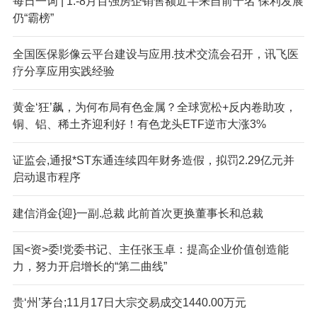
每日一词 | 1:-8月百强房企销售额近半来自前十名 保利发展
仍“霸榜”
全国医保影像云平台建设与应用.技术交流会召开，讯飞医
疗分享应用实践经验
黄金‘狂’飙，为何布局有色金属？全球宽松+反内卷助攻，
铜、铝、稀土齐迎利好！有色龙头ETF逆市大涨3%
证监会,通报*ST东通连续四年财务造假，拟罚2.29亿元并
启动退市程序
建信消金{迎}一副.总裁 此前首次更换董事长和总裁
国<资>委!党委书记、主任张玉卓：提高企业价值创造能
力，努力开启增长的“第二曲线”
贵‘州’茅台;11月17日大宗交易成交1440.00万元