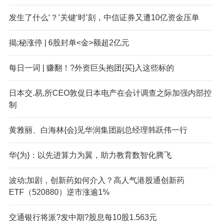
发生了什么‘？’关键‘时’刻，中信证券又遭10亿资金压单
揭;秘涨停 | 6股封单<金>额超2亿元
每日一词 | 赚翻！?外资巨头抱团{买}入这些标的
日本交.易,所CEO敦促日本电产在会计调查之际加强内部控
制
黄雅丽、白海林{会}见华润集团副总经理韩跃伟一行
华{为}：以先进算力为翼，助力教育数智化腾飞
波动;加剧，创新药如何介入？高人气港股通创新药
ETF（520880）逆市涨逾1%
交通银行将派?发中期?股息每10股1.563元