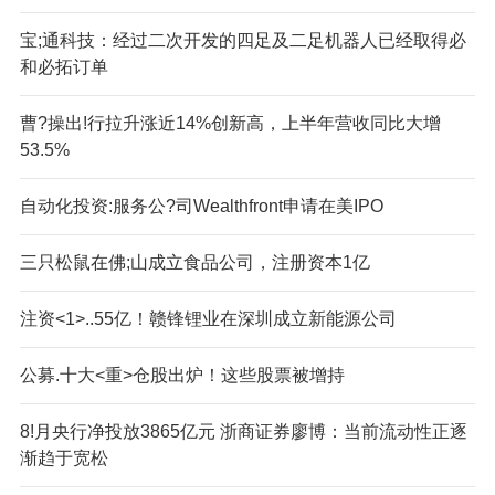
宝;通科技：经过二次开发的四足及二足机器人已经取得必
和必拓订单
曹?操出!行拉升涨近14%创新高，上半年营收同比大增
53.5%
自动化投资:服务公?司Wealthfront申请在美IPO
三只松鼠在佛;山成立食品公司，注册资本1亿
注资<1>..55亿！赣锋锂业在深圳成立新能源公司
公募.十大<重>仓股出炉！这些股票被增持
8!月央行净投放3865亿元 浙商证券廖博：当前流动性正逐
渐趋于宽松