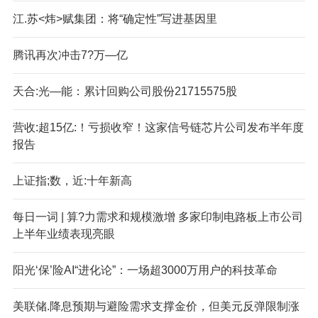
江.苏<炜>赋集团：将“确定性”写进基因里
腾讯再次冲击7?万—亿
天合:光—能：累计回购公司股份21715575股
营收:超15亿:！亏损收窄！这家信号链芯片公司发布半年度
报告
上证指;数，近:十年新高
每日一词 | 算?力需求和规模激增 多家印制电路板上市公司
上半年业绩表现亮眼
阳光‘保’险AI“进化论”：一场超3000万用户的科技革命
美联储.降息预期与避险需求支撑金价，但美元反弹限制涨