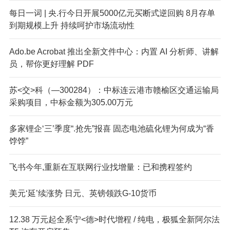
每日一词 | 央.行今日开展5000亿元买断式逆回购 8月存单
到期规模上升 持续呵护市场流动性
Ado.be Acrobat 推出全新文件中心：内置 AI 分析师、讲解
员，帮你更好理解 PDF
苏<交>科（—300284）：中标连云港市赣榆区交通运输局
采购项目，中标金额为305.00万元
多家锂企‘三’季度“.抢先”报喜 固态电池硫化锂为何成为“香
饽饽”
飞书今年,重新在互联网行业找增量：已和携程签约
美元‘延’续涨势 日元、英镑领跌G-10货币
12.38 万元起全系宁<德>时代增程 / 纯电，极狐全新阿尔法