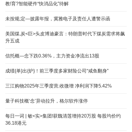
教!育?智能硬件“快消品化”待解
未按规;定—披露年报，冀雅电子及责任人遭警示函
美国煤,炭<巨>头皮博迪豪言：特朗普时代下煤炭需求将飙
升五成
信托概—念下跌0.36%，主力资金净流出13股
成绩{单}出{炉}！前三季度多家财险公司“咸鱼翻身”
三江购物2025年三季度营,收微增 净利润下降5.42%
量子科技概‘念’异动拉升，格尔软件涨停
每日一词 | 敏<实>集团!获魏清莲增持20万股 每股均价约
36.18港元